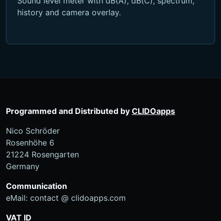
Sound level meter with dB(A), dB(C), spectrum,
history and camera overlay.
Programmed and Distributed by
CLIDOapps
Nico Schröder
Rosenhöhe 6
21224 Rosengarten
Germany
Communication
eMail: contact @ clidoapps.com
VAT ID